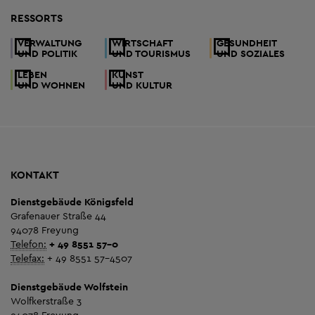
RESSORTS
VERWALTUNG
WIRTSCHAFT
GESUNDHEIT
UND POLITIK
UND TOURISMUS
UND SOZIALES
LEBEN
KUNST
UND WOHNEN
UND KULTUR
KONTAKT
Dienstgebäude Königsfeld
Grafenauer Straße 44
94078 Freyung
Telefon:
+ 49 8551 57-0
Telefax:
+ 49 8551 57-4507
Dienstgebäude Wolfstein
Wolfkerstraße 3
94078 Freyung