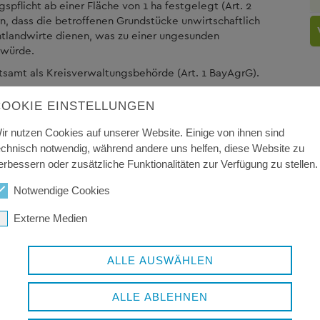
flicht ab einer Fläche von 1 ha festgelegt (Art. 2
n, dass die betroffenen Grundstücke unwirtschaftlich
chtlandwirte dienen, was zu einer ungesunden
 würde.
samt als Kreisverwaltungsbehörde (Art. 1 BayAgrG).
COOKIE EINSTELLUNGEN
ir nutzen Cookies auf unserer Website. Einige von ihnen sind
echnisch notwendig, während andere uns helfen, diese Website zu
erbessern oder zusätzliche Funktionalitäten zur Verfügung zu stellen.
Notwendige Cookies
Externe Medien
ALLE AUSWÄHLEN
ALLE ABLEHNEN