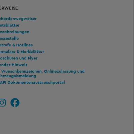
ERWEISE
ehördenwegweiser
mtsblätter
usschreibungen
essestelle
trufe & Hotlines
rmulare & Merkblätter
oschüren und Flyer
ender-Hinweis
Wunschkennzeichen, Onlinezulassung und
ahrzeugabmeldung
TAPI Dokumentenaustauschportal