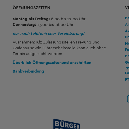
ÖFFNUNGSZEITEN
V
B
Montag bis Freitag:
8.00 bis 12.00 Uhr
A
Donnerstag:
13.00 bis 16.00 Uhr
A
nur nach telefonischer Vereinbarung!
Pr
Ausnahmen: Kfz-Zulassungsstellen Freyung und
No
Grafenau sowie Führerscheinstelle kann auch ohne
Fo
Termin aufgesucht werden
Br
G
Überblick Öffnungszeiten
und Anschriften
Bankverbindung
F
F