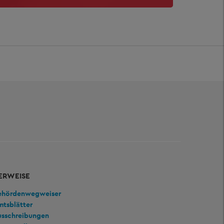
ERWEISE
ehördenwegweiser
mtsblätter
usschreibungen