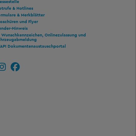
essestelle
trufe & Hotlines
rmulare & Merkblätter
oschüren und Flyer
ender-Hinweis
Wunschkennzeichen, Onlinezulassung und
ahrzeugabmeldung
TAPI Dokumentenaustauschportal