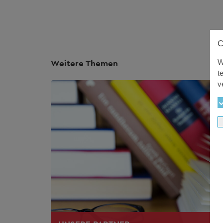
Weitere Themen
W
t
v