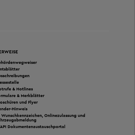
ERWEISE
ehördenwegweiser
mtsblätter
usschreibungen
essestelle
trufe & Hotlines
rmulare & Merkblätter
oschüren und Flyer
ender-Hinweis
Wunschkennzeichen, Onlinezulassung und
ahrzeugabmeldung
TAPI Dokumentenaustauschportal