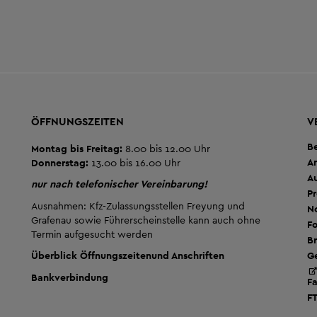
ÖFFNUNGSZEITEN
V
B
Montag bis Freitag:
8.00 bis 12.00 Uhr
A
Donnerstag:
13.00 bis 16.00 Uhr
A
nur nach telefonischer Vereinbarung!
Pr
Ausnahmen: Kfz-Zulassungsstellen Freyung und
No
Grafenau sowie Führerscheinstelle kann auch ohne
Fo
Termin aufgesucht werden
Br
G
Überblick Öffnungszeiten
und Anschriften
Bankverbindung
F
F