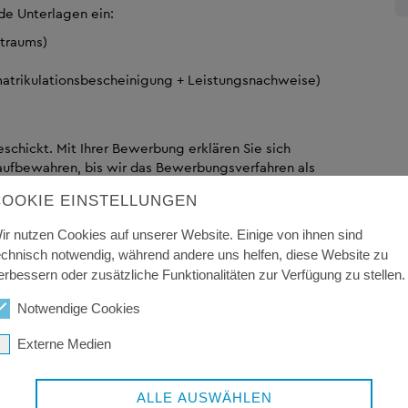
e Unterlagen ein:
traums)
atrikulationsbescheinigung + Leistungsnachweise)
chickt. Mit Ihrer Bewerbung erklären Sie sich
 aufbewahren, bis wir das Bewerbungsverfahren als
atenschutzrechtlich vorgesehenen Aufbewahrungsfristen
COOKIE EINSTELLUNGEN
rsonenbezogenen Unterlagen der nicht berücksichtigten
ir nutzen Cookies auf unserer Website. Einige von ihnen sind
echnisch notwendig, während andere uns helfen, diese Website zu
erbessern oder zusätzliche Funktionalitäten zur Verfügung zu stellen.
Notwendige Cookies
Externe Medien
ALLE AUSWÄHLEN