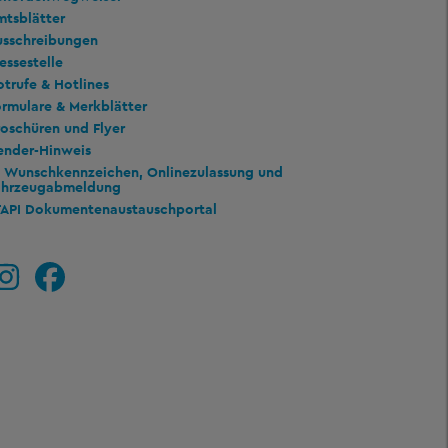
mtsblätter
usschreibungen
essestelle
trufe & Hotlines
rmulare & Merkblätter
oschüren und Flyer
ender-Hinweis
Wunschkennzeichen, Onlinezulassung und
ahrzeugabmeldung
TAPI Dokumentenaustauschportal