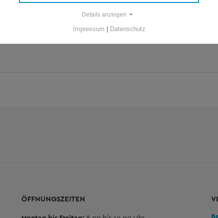
GEWÄSSERAUSBAU UND -UNTERHALT
Pflege, Entwicklung – Herstellung, Beseitigung,
Details anzeigen
Umgestaltung, Renaturierung von Gewässern
Impressum
|
Datenschutz
ÖFFNUNGSZEITEN
V
B
Montag bis Freitag:
8.00 bis 12.00 Uhr