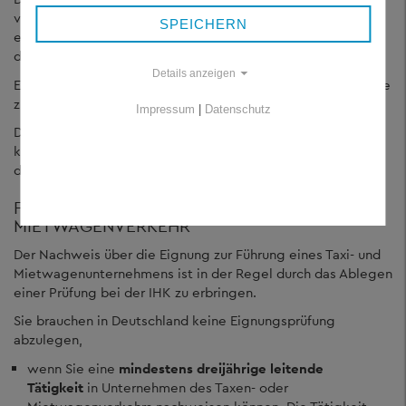
von Wegstreckenzählern bei Mietwagen zwei Jahre. Sie
SPEICHERN
endet jeweils am 31. Dezember des Kalenderjahres, in dem
die Eichfrist rechnerisch endet.
Details anzeigen
Eine Übersicht der gültigen Eichfristen haben wir
hier
für Sie
zur Verfügung gestellt.
Impressum
|
Datenschutz
Die Anmeldung für die Eichung der oben genannten Geräte
können Sie gerne
online
beim Eichamt Passau
durchführen.
FACHKUNDENACHWEIS TAXI- UND
MIETWAGENVERKEHR
Der Nachweis über die Eignung zur Führung eines Taxi- und
Mietwagenunternehmens ist in der Regel durch das Ablegen
einer Prüfung bei der IHK zu erbringen.
Sie brauchen in Deutschland keine Eignungsprüfung
abzulegen,
wenn Sie eine
mindestens dreijährige leitende
Tätigkeit
in Unternehmen des Taxen- oder