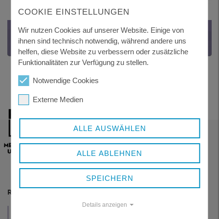
COOKIE EINSTELLUNGEN
Wir nutzen Cookies auf unserer Website. Einige von
ENERGIE-ATLAS BAYERN
ihnen sind technisch notwendig, während andere uns
Link zum Energie-Atlas Bayern
helfen, diese Website zu verbessern oder zusätzliche
Funktionalitäten zur Verfügung zu stellen.
Notwendige Cookies
Externe Medien
ALLE AUSWÄHLEN
ALLE ABLEHNEN
SPEICHERN
RESSORTS
Details anzeigen
VERWALTUNG
WIRTSCHAFT
GESUNDHEIT
UND POLITIK
UND TOURISMUS
UND SOZIALES