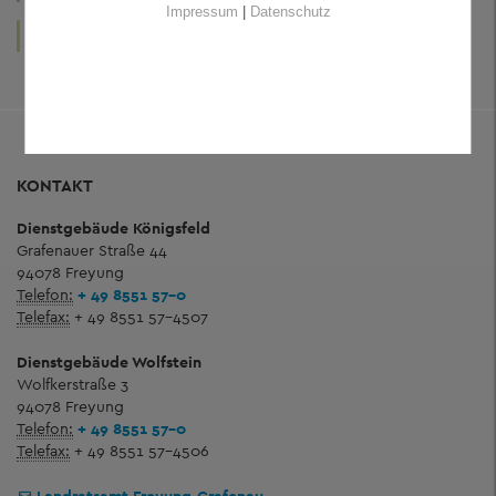
Impressum
|
Datenschutz
LEBEN
KUNST
UND WOHNEN
UND KULTUR
KONTAKT
Dienstgebäude Königsfeld
Grafenauer Straße 44
94078 Freyung
Telefon:
+ 49 8551 57-0
Telefax:
+ 49 8551 57-4507
Dienstgebäude Wolfstein
Wolfkerstraße 3
94078 Freyung
Telefon:
+ 49 8551 57-0
Telefax:
+ 49 8551 57-4506