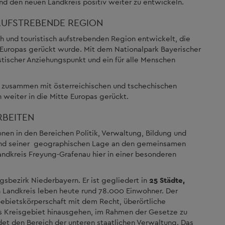
 den neuen Landkreis positiv weiter zu entwickeln.
AUFSTREBENDE REGION
ich und touristisch aufstrebenden Region entwickelt, die
e Europas gerückt wurde. Mit dem Nationalpark Bayerischer
stischer Anziehungspunkt und ein für alle Menschen
 zusammen mit österreichischen und tschechischen
 weiter in die Mitte Europas gerückt.
BEITEN
nen in den Bereichen Politik, Verwaltung, Bildung und
grund seiner geographischen Lage an den gemeinsamen
andkreis Freyung-Grafenau hier in einer besonderen
gsbezirk Niederbayern. Er ist gegliedert in
25 Städte,
n Landkreis leben heute rund 78.000 Einwohner. Der
ebietskörperschaft mit dem Recht, überörtliche
s Kreisgebiet hinausgehen, im Rahmen der Gesetze zu
det den Bereich der unteren staatlichen Verwaltung. Das