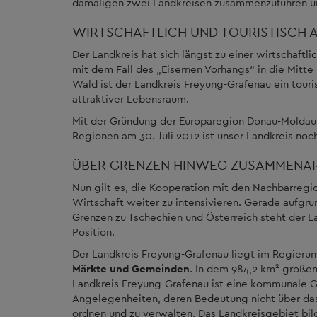
damaligen zwei Landkreisen zusammenzuführen und
WIRTSCHAFTLICH UND TOURISTISCH 
Der Landkreis hat sich längst zu einer wirtschaftl
mit dem Fall des „Eisernen Vorhangs“ in die Mitt
Wald ist der Landkreis Freyung-Grafenau ein touri
attraktiver Lebensraum.
Mit der Gründung der Europaregion Donau-Moldau
Regionen am 30. Juli 2012 ist unser Landkreis noch
ÜBER GRENZEN HINWEG ZUSAMMENAR
Nun gilt es, die Kooperation mit den Nachbarregio
Wirtschaft weiter zu intensivieren. Gerade auf
Grenzen zu Tschechien und Österreich steht der L
Position.
Der Landkreis Freyung-Grafenau liegt im Regierun
Märkte und Gemeinden
. In dem 984,2 km² große
Landkreis Freyung-Grafenau ist eine kommunale G
Angelegenheiten, deren Bedeutung nicht über da
ordnen und zu verwalten. Das Landkreisgebiet bil