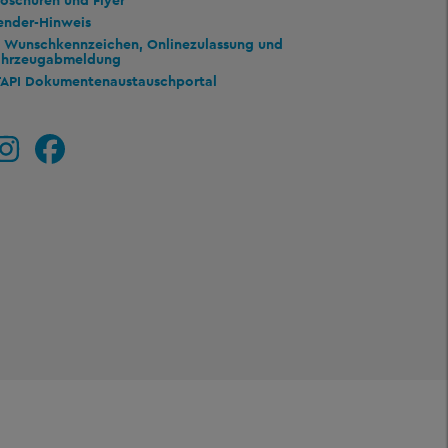
oschüren und Flyer
ender-Hinweis
Wunschkennzeichen, Onlinezulassung und
ahrzeugabmeldung
TAPI Dokumentenaustauschportal