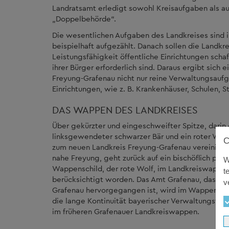
Landratsamt erledigt sowohl Kreisaufgaben als au
„Doppelbehörde“.
Die wesentlichen Aufgaben des Landkreises sind i
beispielhaft aufgezählt. Danach sollen die Landkr
Leistungsfähigkeit öffentliche Einrichtungen schaff
ihrer Bürger erforderlich sind. Daraus ergibt sic
Freyung-Grafenau nicht nur reine Verwaltungsaufga
Einrichtungen, wie z. B. Krankenhäuser, Schulen, S
DAS WAPPEN DES LANDKREISES
Über gekürzter und eingeschweifter Spitze, darin 
linksgewendeter schwarzer Bär und ein roter Wolf
zum neuen Landkreis Freyung-Grafenau vereinigt.
nahe Freyung, geht zurück auf ein bischöflich pas
W
Wappenschild, der rote Wolf, im Landkreiswappen
t
berücksichtigt worden. Das Amt Grafenau, das aus
v
Grafenau hervorgegangen ist, wird im Wappen dur
die lange Kontinuität bayerischer Verwaltungstra
im früheren Grafenauer Landkreiswappen.