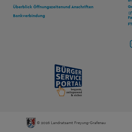
Br
G
Überblick Öffnungszeiten
und Anschriften
Bankverbindung
F
F
© 2026 Landratsamt Freyung-Grafenau