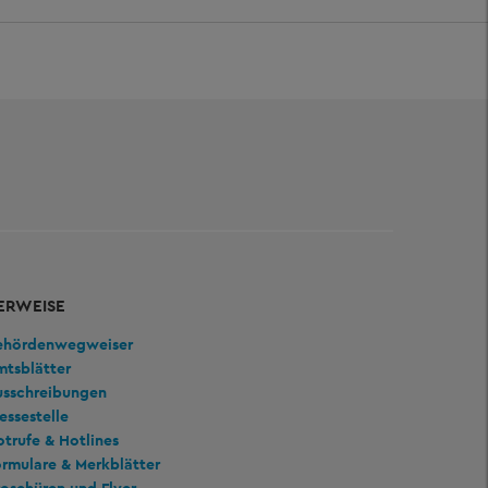
ERWEISE
ehördenwegweiser
mtsblätter
usschreibungen
essestelle
trufe & Hotlines
rmulare & Merkblätter