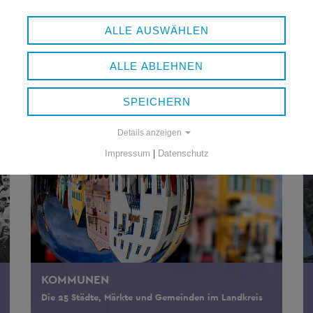
ALLE AUSWÄHLEN
ALLE ABLEHNEN
SPEICHERN
Details anzeigen
Impressum
|
Datenschutz
KOMMUNEN
Die 25 Städte, Märkte und Gemeinden im Landkreis