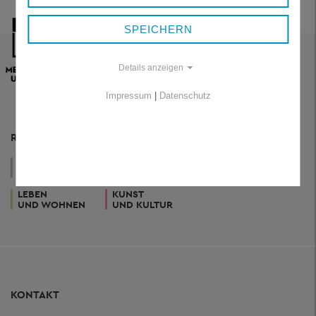
SPEICHERN
Details anzeigen
Impressum
|
Datenschutz
RESSORTS
VERWALTUNG
WIRTSCHAFT
GESUNDHEIT
UND POLITIK
UND TOURISMUS
UND SOZIALES
LEBEN
KUNST
UND WOHNEN
UND KULTUR
KONTAKT