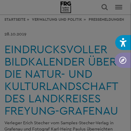
STARTSEITE
VERWALTUNG
UND POLITIK
PRESSEMELDUNGEN
28.10.2019
EINDRUCKSVOLLER
BILDKALENDER ÜBER
DIE NATUR- UND
KULTURLANDSCHAFT
DES LANDKREISES
FREYUNG-GRAFENAU
Verleger Erich Stecher vom Samples-Stecher-Verlag in
Grafenau und Fotograf Karl-Heinz Paulus überreichten