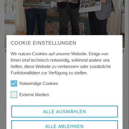
COOKIE EINSTELLUNGEN
Fotograf Karl-Heinz Paulus (Bild links) und Verleger Erich Stecher (Bild
Wir nutzen Cookies auf unserer Website. Einige von
rechts) präsentieren den fertigen Bildkalender „Natur- und
ihnen sind technisch notwendig, während andere uns
Kulturlandschaft“ des Landkreises Freyung-Grafenau. Landrat
helfen, diese Website zu verbessern oder zusätzliche
Sebastian Gruber (Bild Mitte) ist begeistert.
Funktionalitäten zur Verfügung zu stellen.
Foto: Landratsamt Freyung-Grafenau
Notwendige Cookies
Externe Medien
Zurück
ALLE AUSWÄHLEN
ALLE ABLEHNEN