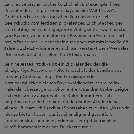
Landrat Sebastian Gruber kürzlich ein Erstexemplar ihres
Bildkalenders „Impressionen Bayerischer Wald 2020“.
Gruber bedankte sich ganz herzlich und zeigte sich
beeindruckt vom fertigen Bildkalender. Erich Stecher, der
sein Lebtag ein sehr engagierter Verlagsleiter war und über
500 Bücher, vor allem über den Bayerischen Wald, editiert
hat, frönt seiner Leidenschaft auch noch mit mittlerweile 88
Jahren. Zuletzt widmete er sich u.a. verstärkt dem Werk des
Böhmerwaldschriftstellers Karl Klostermann.
Sein neuestes Produkt ist ein Bildkalender, der die
einzigartige Natur- und Kulturlandschaft des Landkreises
Freyung-Grafenau zeigt. Die herausragende
Naturräumlichkeit dieses Bayerwaldlandkreises wird im
Kalender überzeugend dokumentiert. Landrat Gruber zeigte
sich von den 12 ausgewählten Kalendermotiven sehr
angetan und verlieh seiner Freude darüber Ausdruck, so
einem „Bilderbuch-Landkreis“ vorstehen zu dürfen. „Was wir
hier zu bieten haben, das ist einmalig und garantiert
Lebensqualität, die man andernorts vergeblich suchen
wird“, kommentiert er das Druckerzeugnis.