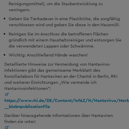
Reinigungsmittel), um die Staubentwicklung zu
verringern.
Geben Sie Tierkadaver in eine Plastiktüte, die sorgfältig
verschlossen wird und geben Sie diese in den Hausmüll.
Reinigen Sie im Anschluss die betroffenen Flächen
gründlich mit einem Haushaltsreiniger und entsorgen Sie
die verwendeten Lappen oder Schwämme.
Wichtig: Anschließend Hände waschen!
Detaillierte Hinweise zur Vermeidung von Hantavirus-
Infektionen gibt das gemeinsame Merkblatt des
Konsiliarlabors für Hantaviren an der Charité in Berlin, RKI
und weiterer Einrichtungen „Wie vermeide ich
Hantavirusinfektionen“:
https://www.rki.de/DE/Content/InfAZ/H/Hantavirus/Merkb
__blob=publicationFile
Darüber hinausgehende Informationen über Hantaviren
finden sie unter: