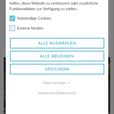
helfen, diese Website zu verbessern oder zusätzliche
• Januar 21 / Februar 21 (11.01.2021 - 28.02.2021)
Funktionalitäten zur Verfügung zu stellen.
• März 21 - Mai 21 (01.03.2021 - 31.05.2021)     
Notwendige Cookies
Externe Medien
ALLE AUSWÄHLEN
ALLE ABLEHNEN
SPEICHERN
Details anzeigen
Impressum
|
Datenschutz