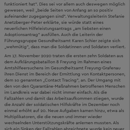
funktioniert hat“. Dies sei vor allem auch deswegen möglich
gewesen, weil „beide Seiten von Anfang an so positiv
aufeinander zugegangen sind“. Verwaltungsleiterin Stefanie
Anetzberger-Peter erklärte, sie würde statt eines
neuerlichen Hilfeleistungsantrags „am liebsten einen
Adoptionsantrag“ ausfüllen. Auch die Leiterin der
Führungsgruppe Gesundheitsamt Karen Schier zeigte sich
„wehmütig“, dass man die Soldatinnen und Soldaten verliert.
Am 17. November 2020 traten die ersten zehn Soldaten aus
dem Aufklärungsbataillon 8 Freyung im Rahmen eines
Amtshilfeersuchens im Gesundheitsamt Freyung-Grafenau
ihren Dienst im Bereich der Ermittlung von Kontaktpersonen,
dem so genannten „Contact Tracing“, an. Der Umgang mit
den von den Quarantäne-Maßnahmen betroffenen Menschen
im Landkreis war dabei nicht immer einfach. Als die
Fallzahlen und damit das Arbeitsaufkommen stiegen, wurde
die Anzahl der soldatischen Hilfskräfte im Dezember noch
einmal erhöht auf 20. Neue Aufgaben kamen hinzu, etwa als
Multiplikatoren, die die neuen und immer wieder
wechselnden Unterstützungskräfte anlernen mussten. Als
sich ein Sinken der Fallzahlen abzeichnete wurde kein neuer