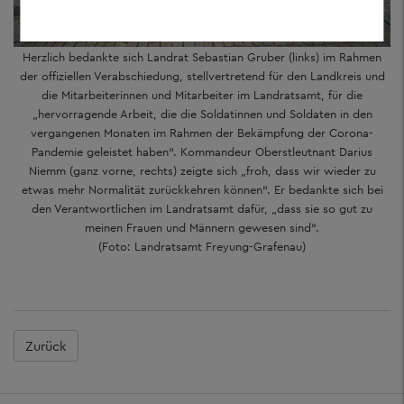
Herzlich bedankte sich Landrat Sebastian Gruber (links) im Rahmen
der offiziellen Verabschiedung, stellvertretend für den Landkreis und
die Mitarbeiterinnen und Mitarbeiter im Landratsamt, für die
„hervorragende Arbeit, die die Soldatinnen und Soldaten in den
vergangenen Monaten im Rahmen der Bekämpfung der Corona-
Pandemie geleistet haben“. Kommandeur Oberstleutnant Darius
Niemm (ganz vorne, rechts) zeigte sich „froh, dass wir wieder zu
etwas mehr Normalität zurückkehren können“. Er bedankte sich bei
den Verantwortlichen im Landratsamt dafür, „dass sie so gut zu
meinen Frauen und Männern gewesen sind“.
(Foto: Landratsamt Freyung-Grafenau)
Zurück