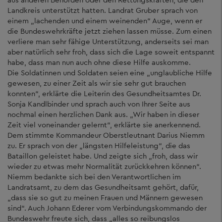
Landkreis unterstützt hatten. Landrat Gruber sprach von
einem „lachenden und einem weinenden“ Auge, wenn er
die Bundeswehrkräfte jetzt ziehen lassen müsse. Zum einen
verliere man sehr fähige Unterstützung, anderseits sei man
aber natürlich sehr froh, dass sich die Lage soweit entspannt
habe, dass man nun auch ohne diese Hilfe auskomme.
Die Soldatinnen und Soldaten seien eine „unglaubliche Hilfe
gewesen, zu einer Zeit als wir sie sehr gut brauchen
konnten“, erklärte die Leiterin des Gesundheitsamtes Dr.
Sonja Kandlbinder und sprach auch von Ihrer Seite aus
nochmal einen herzlichen Dank aus. „Wir haben in dieser
Zeit viel voneinander gelernt“, erklärte sie anerkennend.
Dem stimmte Kommandeur Oberstleutnant Darius Niemm
zu. Er sprach von der „längsten Hilfeleistung“, die das
Bataillon geleistet habe. Und zeigte sich „froh, dass wir
wieder zu etwas mehr Normalität zurückkehren können“.
Niemm bedankte sich bei den Verantwortlichen im
Landratsamt, zu dem das Gesundheitsamt gehört, dafür,
„dass sie so gut zu meinen Frauen und Männern gewesen
sind“. Auch Johann Ederer vom Verbindungskommando der
Bundeswehr freute sich, dass „alles so reibungslos