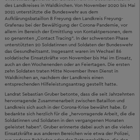
des Landkreises in Waldkirchen. Von November 2020 bis Mai
2021 unterstützte die Bundeswehr aus dem
Aufklärungsbataillon 8 Freyung den Landkreis Freyung-
Grafenau bei der Bewältigung der Corona-Pandemie, vor
allem im Bereich der Ermittlung von Kontaktpersonen, dem
so genannten „Contact Tracing“. In der schwersten Phase
unterstützten 20 Soldatinnen und Soldaten der Bundeswehr
das Gesundheitsamt. Insgesamt waren im Wechsel 86
soldatische Einsatzkräfte von November bis Mai im Einsatz,
auch an den Wochenenden oder an Feiertagen. Die ersten
zehn Soldaten traten Mitte November Ihren Dienst in
Waldkirchen an, nachdem der Landkreis einen
entsprechenden Hilfeleistungsantrag gestellt hatte.
Landrat Sebastian Gruber betonte, dass die seit Jahrzehnten
hervorragende Zusammenarbeit zwischen Bataillon und
Landkreis sich auch in der Corona-Krise bewährt habe. Er
bedankte sich herzlich für die „hervorragende Arbeit, die die
Soldatinnen und Soldaten in den vergangenen Monaten
geleistet haben“. Gruber erinnerte dabei auch an die vielen
Einsatzkräfte aus anderen Bereichen wie etwa der Polizei,
aus anderen Behörden oder den Rettungskräften, die den