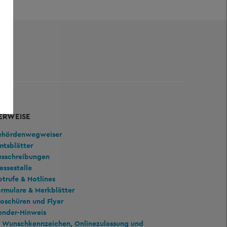
ERWEISE
ehördenwegweiser
mtsblätter
usschreibungen
essestelle
trufe & Hotlines
rmulare & Merkblätter
oschüren und Flyer
ender-Hinweis
Wunschkennzeichen, Onlinezulassung und