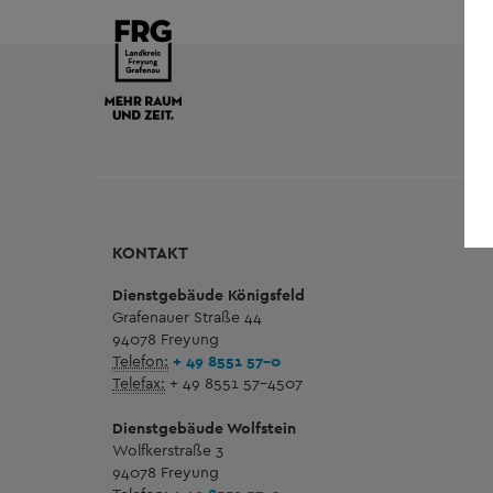
KONTAKT
Dienstgebäude Königsfeld
Grafenauer Straße 44
94078 Freyung
Telefon:
+ 49 8551 57-0
Telefax:
+ 49 8551 57-4507
Dienstgebäude Wolfstein
Wolfkerstraße 3
94078 Freyung