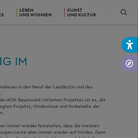
T
LEBEN
KUNST
ES
UND WOHNEN
UND KULTUR
G IM
rafenau in den Beruf der Landärztin und des
.
 AOK Bayerwald initiierten Projektes ist es, die
egten Projekts, Hindernisse und Vorbehalte der
n.
ner immer wieder feststellen, dass die meisten
e jungen Leute aber immer wieder auf Hürden. Dann