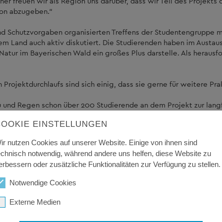
aher freuen wir als Region uns darüber, dass wir Teil des Projekt
ion abzugeben.“
und Schutzvorgaben organisierten Treffens der Studentengrupp
em Land auch aktiv diskutiert. Die Studierenden haben im Austau
 Natur im Bayerischen Wald ein großes Plus darstelle. Als herau
 Projektdurchlaufs sind sich einig, dass sie gerne für weitere P
u und Regen schon über 200 Studierende an dem Projekt zur lang
COOKIE EINSTELLUNGEN
ir nutzen Cookies auf unserer Website. Einige von ihnen sind
echnisch notwendig, während andere uns helfen, diese Website zu
erbessern oder zusätzliche Funktionalitäten zur Verfügung zu stellen.
Notwendige Cookies
Externe Medien