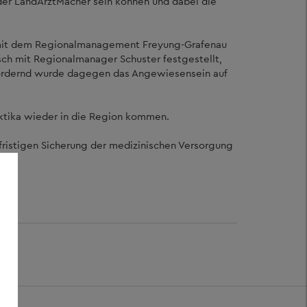
s der LandArztMacher sein können und dabei die
e mit dem Regionalmanagement Freyung-Grafenau
sch mit Regionalmanager Schuster festgestellt,
sfordernd wurde dagegen das Angewiesensein auf
raktika wieder in die Region kommen.
fristigen Sicherung der medizinischen Versorgung