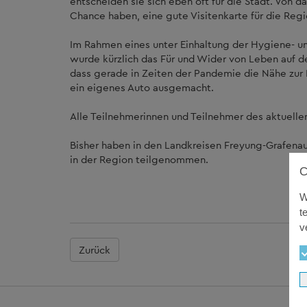
entscheiden sie sich eben oft für die Stadt. Von d
Chance haben, eine gute Visitenkarte für die Reg
Im Rahmen eines unter Einhaltung der Hygiene- 
wurde kürzlich das Für und Wider von Leben auf d
dass gerade in Zeiten der Pandemie die Nähe zur
ein eigenes Auto ausgemacht.
Alle Teilnehmerinnen und Teilnehmer des aktuellen
Bisher haben in den Landkreisen Freyung-Grafena
in der Region teilgenommen.
W
t
v
Zurück