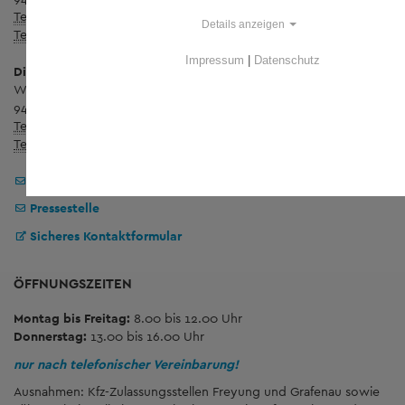
Telefon:
+ 49 8551 57-0
Details anzeigen
Telefax:
+ 49 8551 57-4507
Impressum
|
Datenschutz
Dienstgebäude Wolfstein
Wolfkerstraße 3
94078 Freyung
Telefon:
+ 49 8551 57-0
Telefax:
+ 49 8551 57-4506
Landratsamt Freyung-Grafenau
Pressestelle
Sicheres Kontaktformular
ÖFFNUNGSZEITEN
Montag bis Freitag:
8.00 bis 12.00 Uhr
Donnerstag:
13.00 bis 16.00 Uhr
nur nach telefonischer Vereinbarung!
Ausnahmen: Kfz-Zulassungsstellen Freyung und Grafenau sowie