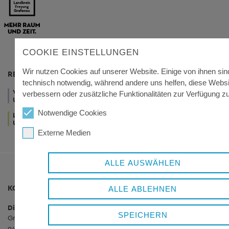
COOKIE EINSTELLUNGEN
Wir nutzen Cookies auf unserer Website. Einige von ihnen sin
RESSORTS
technisch notwendig, während andere uns helfen, diese Websi
VERWALTUNG
WIRTSCHAFT
GESUNDHEIT
verbessern oder zusätzliche Funktionalitäten zur Verfügung zu 
UND POLITIK
UND TOURISMUS
UND SOZIALES
Notwendige Cookies
LEBEN
KUNST
UND WOHNEN
UND KULTUR
Externe Medien
ALLE AUSWÄHLEN
KONTAKT
ALLE ABLEHNEN
Dienstgebäude Königsfeld
SPEICHERN
Grafenauer Straße 44
94078 Freyung