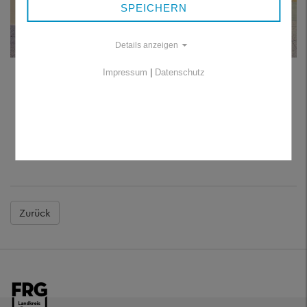
SPEICHERN
Details anzeigen
(v. l.): Oberstleutnant Darius Niemm, Verwaltungsleiterin Stefanie
Impressum
|
Datenschutz
Anetzberger-Peter, Katastrophenschutz-Beauftragter Thomas
Thurnreiter, Oberstleutnant der Reserve Johann Ederer,
Oberstabsfeldwebel Markus Bechteler, Amtsärztin Dr. Sonja
Kandlbinder und Landrat Sebastian Gruber (Foto: Landratsamt
Freyung-Grafenau)
Zurück