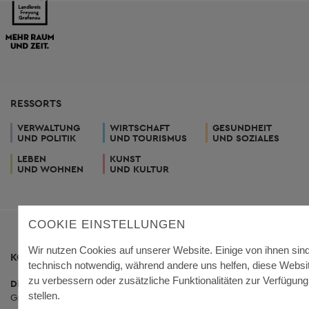
RESSORTS
VERWALTUNG
WIRTSCHAFT
GESUNDHEIT
UND POLITIK
UND TOURISMUS
UND SOZIALES
LEBEN
KUNST
UND WOHNEN
UND KULTUR
COOKIE EINSTELLUNGEN
Wir nutzen Cookies auf unserer Website. Einige von ihnen sin
KONTAKT
technisch notwendig, während andere uns helfen, diese Websi
zu verbessern oder zusätzliche Funktionalitäten zur Verfügung
Dienstgebäude Königsfeld
stellen.
Grafenauer Straße 44