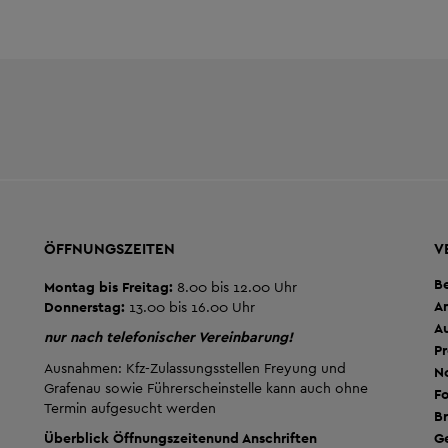
ÖFFNUNGSZEITEN
V
B
Montag bis Freitag:
8.00 bis 12.00 Uhr
A
Donnerstag:
13.00 bis 16.00 Uhr
A
nur nach telefonischer Vereinbarung!
Pr
Ausnahmen: Kfz-Zulassungsstellen Freyung und
No
Grafenau sowie Führerscheinstelle kann auch ohne
Fo
Termin aufgesucht werden
Br
G
Überblick Öffnungszeiten
und Anschriften