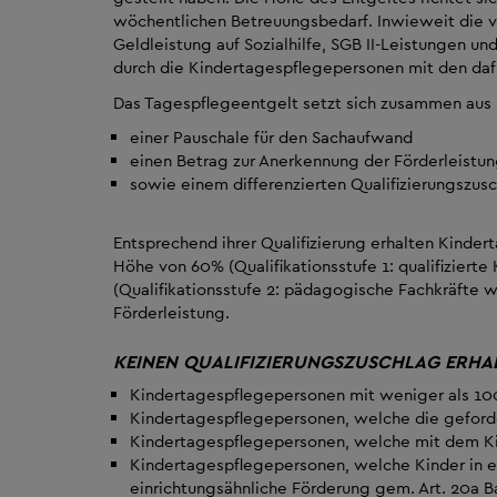
wöchentlichen Betreuungsbedarf. Inwieweit die v
Geldleistung auf Sozialhilfe, SGB II-Leistungen un
durch die Kindertagespflegepersonen mit den dafü
Das Tagespflegeentgelt setzt sich zusammen aus
einer Pauschale für den Sachaufwand
einen Betrag zur Anerkennung der Förderleistu
sowie einem differenzierten Qualifizierungszusc
Entsprechend ihrer Qualifizierung erhalten Kinder
Höhe von 60% (Qualifikationsstufe 1: qualifizier
(Qualifikationsstufe 2: pädagogische Fachkräfte 
Förderleistung.
KEINEN QUALIFIZIERUNGSZUSCHLAG ERHA
Kindertagespflegepersonen mit weniger als 100
Kindertagespflegepersonen, welche die geforder
Kindertagespflegepersonen, welche mit dem Ki
Kindertagespflegepersonen, welche Kinder in e
einrichtungsähnliche Förderung gem. Art. 20a B