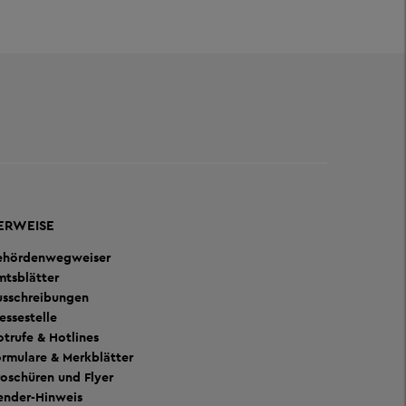
ERWEISE
ehördenwegweiser
mtsblätter
usschreibungen
essestelle
trufe & Hotlines
rmulare & Merkblätter
oschüren und Flyer
ender-Hinweis