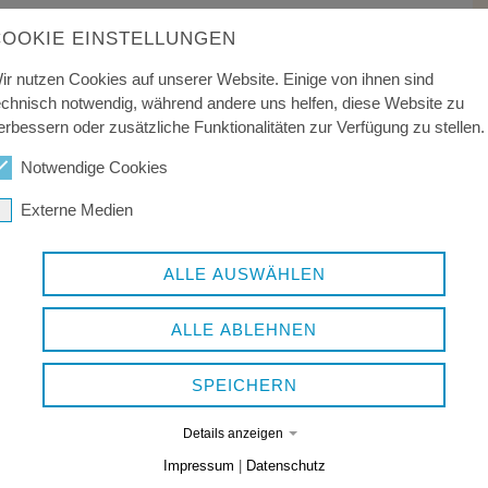
COOKIE EINSTELLUNGEN
ie Betreuung behinderter oder von Behinderung bedrohter
raufwand.
ir nutzen Cookies auf unserer Website. Einige von ihnen sind
echnisch notwendig, während andere uns helfen, diese Website zu
n, um der anhaltend hohen Nachfrage zu Betreuungen in
erbessern oder zusätzliche Funktionalitäten zur Verfügung zu stellen.
9.2020 bei einer Betreuung in den Randzeiten (06:00 Uhr
enende von 06:00 Uhr - 21:00 Uhr) zusätzlich 2,00 € für
Notwendige Cookies
s in der Randbox.
Externe Medien
ALLE AUSWÄHLEN
ALLE ABLEHNEN
SPEICHERN
Details anzeigen
Impressum
|
Datenschutz