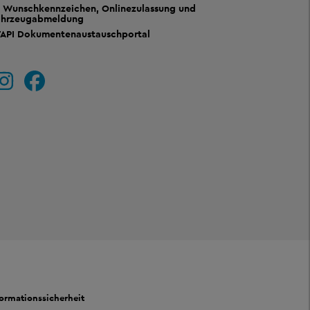
Wunschkennzeichen, Onlinezulassung und
ahrzeugabmeldung
TAPI Dokumentenaustauschportal
formationssicherheit