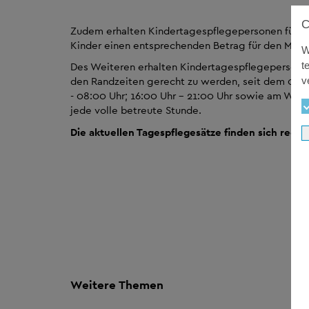
Zudem erhalten Kindertagespflegepersonen für d
Kinder einen entsprechenden Betrag für den Meh
W
t
Des Weiteren erhalten Kindertagespflegepersone
v
den Randzeiten gerecht zu werden, seit dem 01.0
- 08:00 Uhr; 16:00 Uhr - 21:00 Uhr sowie am Woch
jede volle betreute Stunde.
Die aktuellen Tagespflegesätze finden sich recht
Weitere Themen