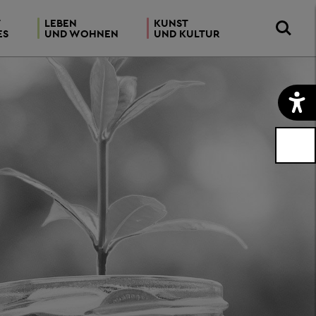
T
LEBEN
KUNST
ES
UND WOHNEN
UND KULTUR