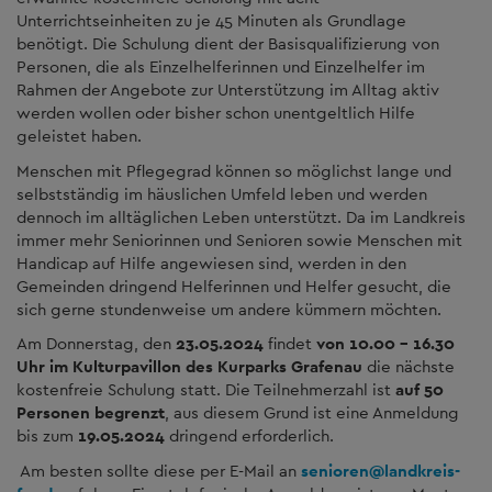
Unterrichtseinheiten zu je 45 Minuten als Grundlage
benötigt. Die Schulung dient der Basisqualifizierung von
Personen, die als Einzelhelferinnen und Einzelhelfer im
Rahmen der Angebote zur Unterstützung im Alltag aktiv
werden wollen oder bisher schon unentgeltlich Hilfe
geleistet haben.
Menschen mit Pflegegrad können so möglichst lange und
selbstständig im häuslichen Umfeld leben und werden
dennoch im alltäglichen Leben unterstützt. Da im Landkreis
immer mehr Seniorinnen und Senioren sowie Menschen mit
Handicap auf Hilfe angewiesen sind, werden in den
Gemeinden dringend Helferinnen und Helfer gesucht, die
sich gerne stundenweise um andere kümmern möchten.
Am Donnerstag, den
23.05.2024
findet
von 10.00 – 16.30
Uhr im Kulturpavillon des Kurparks
Grafenau
die nächste
kostenfreie Schulung statt. Die Teilnehmerzahl ist
auf 50
Personen begrenzt
, aus diesem Grund ist eine Anmeldung
bis zum
19.05.2024
dringend erforderlich.
Am besten sollte diese per E-Mail an
senioren
@
landkreis-