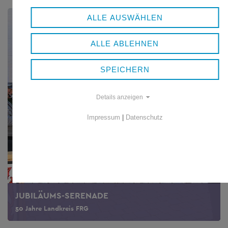
ALLE AUSWÄHLEN
ALLE ABLEHNEN
SPEICHERN
Details anzeigen
Impressum
|
Datenschutz
JUBILÄUMS-SERENADE
50 Jahre Landkreis FRG