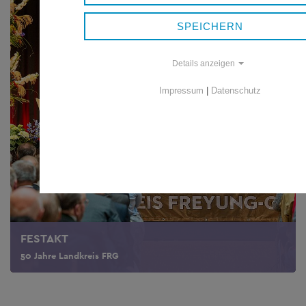
SPEICHERN
Details anzeigen
Impressum
|
Datenschutz
FESTAKT
50 Jahre Landkreis FRG