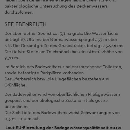
bakteriologische Untersuchung des Beckenwassers
durchzuführen.
SEE EBENREUTH
Der Ebenreuther See ist ca. 3,1 ha groß. Die Wasserfläche
beträgt 27.780 m2 bei Normalwasserspiegel 453 m über
NN. Die Gesamtgröße des Grundstückes beträgt 43.946 m2.
Die tiefste Stelle am Teichmönch hat eine Abstützhöhe von
9,70 m.
Im Bereich des Badeweihers sind entsprechende Toiletten,
sowie befestigte Parkplätze vorhanden.
Der Uferbereich bzw. die Liegeflächen bestehen aus
Grünfläche.
Der Badeweiher wird von oberflächlichen Fließgewässern
gespeist und der ökologische Zustand ist als gut zu
bezeichnen.
Die Sichttiefe des Badeweihers weist Schwankungen von
0,3 m - 1,0 m auf.
Laut EU-Einstufung der Badegewässerqualität seit 2012: