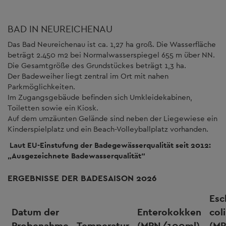
BAD IN NEUREICHENAU
Das Bad Neureichenau ist ca. 1,27 ha groß. Die Wasserfläche
beträgt 2.450 m2 bei Normalwasserspiegel 655 m über NN.
Die Gesamtgröße des Grundstückes beträgt 1,3 ha.
Der Badeweiher liegt zentral im Ort mit nahen
Parkmöglichkeiten.
Im Zugangsgebäude befinden sich Umkleidekabinen,
Toiletten sowie ein Kiosk.
Auf dem umzäunten Gelände sind neben der Liegewiese ein
Kinderspielplatz und ein Beach-Volleyballplatz vorhanden.
Laut EU-Einstufung der Badegewässerqualität seit 2012:
„Ausgezeichnete Badewasserqualität“
ERGEBNISSE DER BADESAISON 2026
Esc
Datum der
Enterokokken
coli
Probenahme
Temperatur
(MPN/100ml)
(M