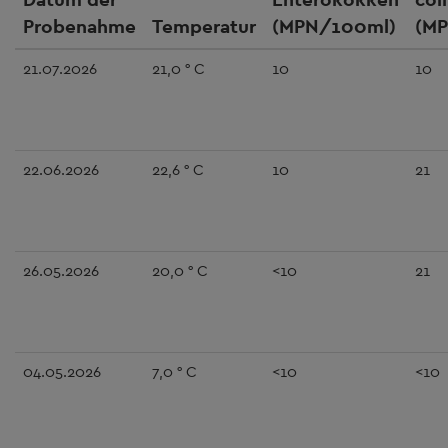
Probenahme
Temperatur
(MPN/100ml)
(M
21.07.2026
21,0 ° C
10
10
22.06.2026
22,6 ° C
10
21
26.05.2026
20,0 ° C
<10
21
04.05.2026
7,0 ° C
<10
<10