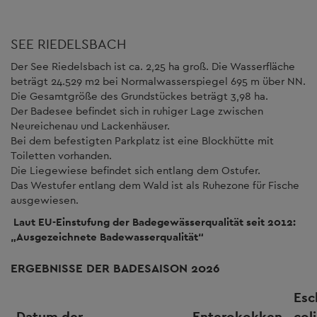
SEE RIEDELSBACH
Der See Riedelsbach ist ca. 2,25 ha groß. Die Wasserfläche
beträgt 24.529 m2 bei Normalwasserspiegel 695 m über NN.
Die Gesamtgröße des Grundstückes beträgt 3,98 ha.
Der Badesee befindet sich in ruhiger Lage zwischen
Neureichenau und Lackenhäuser.
Bei dem befestigten Parkplatz ist eine Blockhütte mit
Toiletten vorhanden.
Die Liegewiese befindet sich entlang dem Ostufer.
Das Westufer entlang dem Wald ist als Ruhezone für Fische
ausgewiesen.
Laut EU-Einstufung der Badegewässerqualität seit 2012:
„Ausgezeichnete Badewasserqualität“
ERGEBNISSE DER BADESAISON 2026
Esc
Datum der
Enterokokken
coli