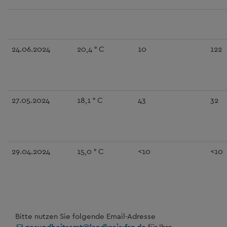
24.06.2024
20,4 ° C
10
122
27.05.2024
18,1 ° C
43
32
29.04.2024
15,0 ° C
<10
<10
Bitte nutzen Sie folgende Email-Adresse
gesundheitsamt@landkreis-frg.de
für Ihre