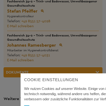
Fachbereich 34-2 - Trink- und Badewasser, Umweltbezogener
Gesundheitsschutz
Stefan Pfeiffer
Hygienekontrolleur
Telefon:
+49 8551 57-4028
E-Mail schreiben
Fachbereich 34-2 - Trink- und Badewasser, Umweltbezogener
Gesundheitsschutz
Johannes Ramesberger
Mitarbeiter im Hygienekontrolldienst
Telefon:
+49 8551 57-4031
E-Mail schreiben
DOKUMENTE
COOKIE EINSTELLUNGEN
Wir nutzen Cookies auf unserer Website. Einige von 
technisch notwendig, während andere uns helfen, di
Weitere Themen
verbessern oder zusätzliche Funktionalitäten zur Verf