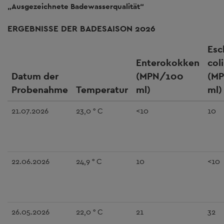
„Ausgezeichnete Badewasserqualität“
ERGEBNISSE DER BADESAISON 2026
Esc
Enterokokken
coli
Datum der
(MPN/100
(M
Probenahme
Temperatur
ml)
ml)
21.07.2026
23,0 ° C
<10
10
22.06.2026
24,9 ° C
10
<10
26.05.2026
22,0 ° C
21
32