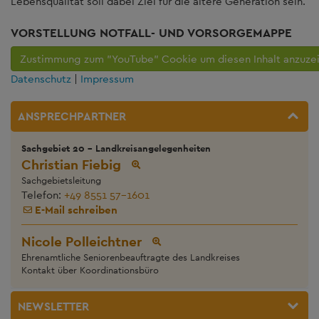
Lebensqualität soll dabei Ziel für die ältere Generation sein.
VORSTELLUNG NOTFALL- UND VORSORGEMAPPE
Zustimmung zum "YouTube" Cookie um diesen Inhalt anzuze
Datenschutz
|
Impressum
ANSPRECHPARTNER
Sachgebiet 20 - Landkreisangelegenheiten
Christian Fiebig
Sachgebietsleitung
Telefon:
+49 8551 57-1601
E-Mail schreiben
Nicole Polleichtner
Ehrenamtliche Seniorenbeauftragte des Landkreises
Kontakt über Koordinationsbüro
NEWSLETTER