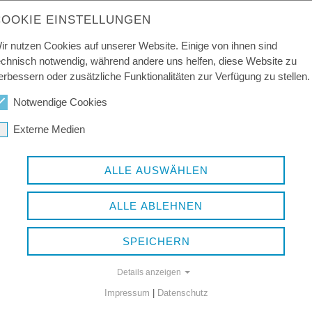
dankbar.
COOKIE EINSTELLUNGEN
ir nutzen Cookies auf unserer Website. Einige von ihnen sind
mmte Besetzung haben möchten, fragen Sie
echnisch notwendig, während andere uns helfen, diese Website zu
erbessern oder zusätzliche Funktionalitäten zur Verfügung zu stellen.
n Sie selber ein Stück bearbeiten, würden
Notwendige Cookies
Externe Medien
ALLE AUSWÄHLEN
ALLE ABLEHNEN
SPEICHERN
Details anzeigen
Impressum
|
Datenschutz