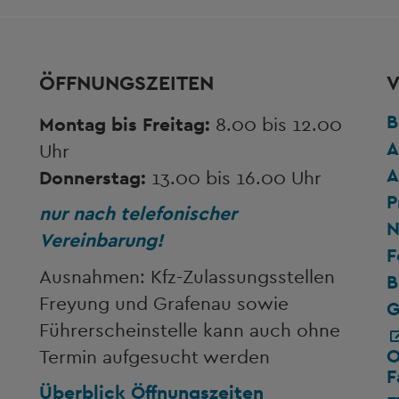
ÖFFNUNGSZEITEN
V
B
Montag bis Freitag:
8.00 bis 12.00
A
Uhr
A
Donnerstag:
13.00 bis 16.00 Uhr
P
nur nach telefonischer
N
Vereinbarung!
F
Ausnahmen: Kfz-Zulassungsstellen
B
Freyung und Grafenau sowie
G
Führerscheinstelle kann auch ohne
O
Termin aufgesucht werden
F
Überblick Öffnungszeiten